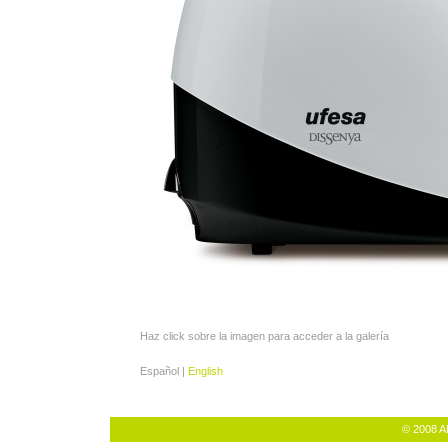
Haz click sobre la imagen para acceder a la galería
Español |
English
© 2008 